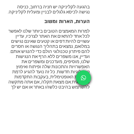
בהגעה לקליניקה יש חניה ברחוב, כניסה
נגישה לכיסא גלגלים לבניין ומעלית לקליניקה.
הערות, הארות ומשוב
למרות המאמצים הטובים ביותר שלנו לאפשר
לכל אחד להתאים את האתר לצרכיו, עדיין
עשויים להיות דפים או קטעים שאינם נגישים
במלואם, נמצאים בתהליך הנגשה או חסרים
להם פיתרון טכנולוגי הולם כדי להנגיש אותם.
ועדיין, אנו משפרים ללא הרף את הנגישות
שלנו, מוסיפים, מעדכנים ומשפרים את
האפשרויות והתכונות שלה ופיתוח ואימוץ
טכנולוגיות חדשות. כל זה נועד להגיע לרמת
הנגישות האופטימלית, בעקבות התקדמות
טכנולוגית.אם מצאת תקלה, אם אתה מתקשה
להשתמש בהיבט כלשהו באתר או אם יש לך
רעיונות לשיפור, נשמח לשמוע ממך. תוכל
לפנות למפעילי האתר באמצעות הדוא”ל הבא:
raz@razkrips.com
. תודה על תשומת הלב!.