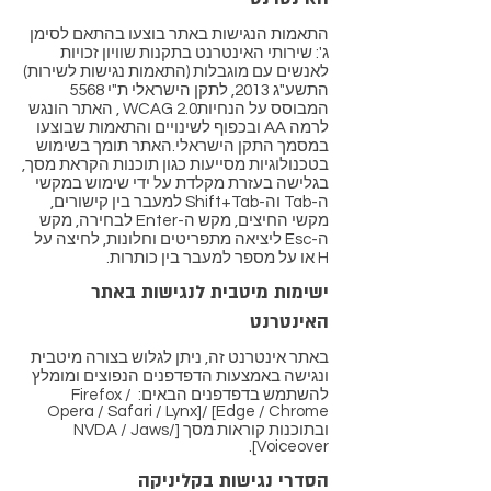
התאמות הנגישות באתר בוצעו בהתאם לסימן
ג': שירותי האינטרנט בתקנות שוויון זכויות
לאנשים עם מוגבלות (התאמות נגישות לשירות)
התשע"ג 2013, לתקן הישראלי ת"י 5568
המבוסס על הנחיותWCAG 2.0 , האתר הונגש
לרמה AA ובכפוף לשינויים והתאמות שבוצעו
במסמך התקן הישראלי.האתר תומך בשימוש
בטכנולוגיות מסייעות כגון תוכנות הקראת מסך,
בגלישה בעזרת מקלדת על ידי שימוש במקשי
ה-Tab וה-Shift+Tab למעבר בין קישורים,
מקשי החיצים, מקש ה-Enter לבחירה, מקש
ה-Esc ליציאה מתפריטים וחלונות, לחיצה על
H או על מספר למעבר בין כותרות.
ישימות מיטבית לנגישות באתר
האינטרנט
באתר אינטרנט זה, ניתן לגלוש בצורה מיטבית
ונגישה באמצעות הדפדפנים הנפוצים ומומלץ
להשתמש בדפדפנים הבאים: Firefox /
Opera / Safari / Lynx]/ [Edge / Chrome
ובתוכנות קוראות מסך [NVDA / Jaws/
Voiceover].
הסדרי נגישות בקליניקה